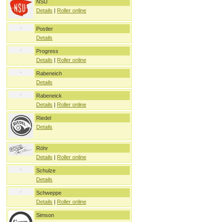
NSU
Details
|
Roller online
Postler
Details
Progress
Details
|
Roller online
Rabeneich
Details
Rabeneick
Details
|
Roller online
Riedel
Details
Röhr
Details
|
Roller online
Schulze
Details
Schweppe
Details
|
Roller online
Simson