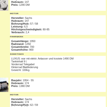
Hubraum:
147
Preis:
1290 DM
Hersteller:
Sachs
Hubraum:
147
Bohrung/Hub:
57 / 58
Leistung:
6,5
Höchstgeschwindigkeit:
80-85
Verbrauch:
2,4
Gesamtlänge:
1950
Radstand:
1250
Gesamtbreite:
700
Gesamthöhe:
900
LUXUS: war mit elektr. Anlasser und kostete 1490 DM
Tankinhalt 9 l.
Vorderrad Telegabel
Hinterrad Blattfederung
Gewicht: 100kg.
Baujahr:
1954 - 55
Hubraum:
174
Preis:
1380 DM
Hersteller:
Sachs
Hubraum:
174
Bohrung/Hub:
62 / 59