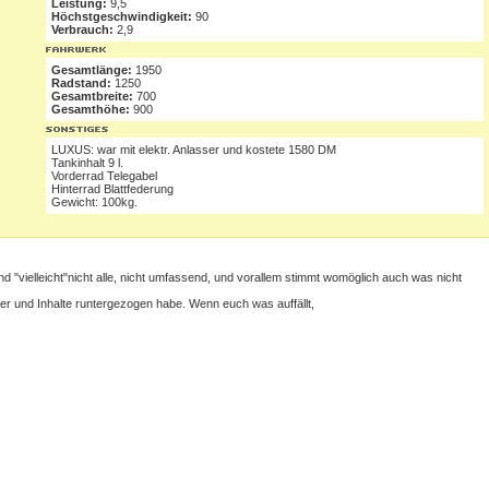
Leistung:
9,5
Höchstgeschwindigkeit:
90
Verbrauch:
2,9
Gesamtlänge:
1950
Radstand:
1250
Gesamtbreite:
700
Gesamthöhe:
900
LUXUS: war mit elektr. Anlasser und kostete 1580 DM
Tankinhalt 9 l.
Vorderrad Telegabel
Hinterrad Blattfederung
Gewicht: 100kg.
ind "vielleicht"nicht alle, nicht umfassend, und vorallem stimmt womöglich auch was nicht
lder und Inhalte runtergezogen habe. Wenn euch was auffällt,