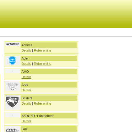
Achilles
Details
|
Roller online
Adler
Details
|
Roller online
AMO
Details
ASB
Details
Bastert
Details
|
Roller online
BERGER "Pünktchen"
Details
Binz