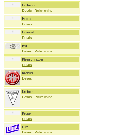
Hoffmann
Details
|
Roller online
Horex
Details
Hummel
Details
IWL
Details
|
Roller online
Kleinschnittger
Details
Kreidler
Details
Kroboth
Details
|
Roller online
Krupp
Details
Lutz
Details
|
Roller online