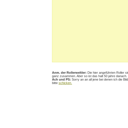
Anm. der Rollerweltler:
Die hier angeführten Roller s
ganz zusammen. Aber so ist das halt 50 jahre danach.
Ach und PS:
Sorry an an all jene bei denen ich die Bi
bitte
schicken.