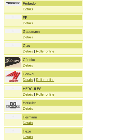
Ferbedo
Details
FF
Details
Gassmann
Details
Glas
Details
|
Roller online
Göricke
Details
Heinkel
Details
|
Roller online
HERCULES
Details
|
Roller online
Herkules
Details
Hermann
Details
Hexe
Details