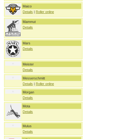
Maico
Details
|
Roller online
Mammut
Details
Mars
Details
Meister
Details
Messerschmitt
Details
|
Roller online
Morgan
Details
Mota
Details
Mulus
Details