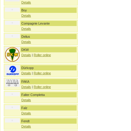
Details
Boy
Details
Compagnie Levante
Details
Delius
Details
DKW
Details
|
Roller online
Dürkopp
Details
|
Roller online
FAKA
Details
|
Roller online
Falter Completta
Details
Falz
Details
Fendt
Details