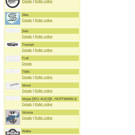
Details
|
Roller online
Sitta
Details
|
Roller online
Solo
Details
|
Roller online
Triumph
Details
|
Roller online
Troll
Details
TWN
Details
|
Roller online
Venus
Details
|
Roller online
Vespa DEU: AUGSB., HOFFMANN &
MESSERSCHMIDT
Details
|
Roller online
Victoria
Details
|
Roller online
Walba