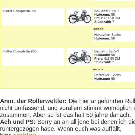
Falter Completta J50
Baujahr:
1955-?
Hubraum:
58
Preis:
611,50 DM
Stückzahl:
?
Hersteller:
Sachs
Hubraum:
58
Falter Completta Z50
Baujahr:
1955-?
Hubraum:
98
Preis:
611,50 DM
Stückzahl:
?
Hersteller:
Sachs
Hubraum:
98
Anm. der Rollerweltler:
Die hier angeführten Rolle
nicht umfassend, und vorallem stimmt womöglich 
zusammen. Aber so ist das halt 50 jahre danach.
Ach und PS:
Sorry an an all jene bei denen ich die
runtergezogen habe. Wenn euch was auffällt,