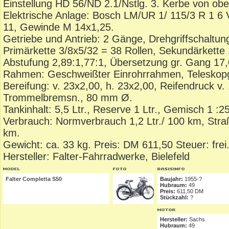
Einstellung HD 56/ND 2.1/Nstlg. 3. Kerbe von obe
Elektrische Anlage: Bosch LM/UR 1/ 115/3 R 1 6
11, Gewinde M 14x1,25.
Getriebe und Antrieb: 2 Gänge, Drehgriffschaltu
Primärkette 3/8x5/32 = 38 Rollen, Sekundärkette 
Abstufung 2,89:1,77:1, Übersetzung gr. Gang 17,
Rahmen: Geschweißter Einrohrrahmen, Teleskopg
Bereifung: v. 23x2,00, h. 23x2,00, Reifendruck v.
Trommelbremsn., 80 mm Ø.
Tankinhalt: 5,5 Ltr., Reserve 1 Ltr., Gemisch 1 :25
Verbrauch: Normverbrauch 1,2 Ltr./ 100 km, Stra
km.
Gewicht: ca. 33 kg. Preis: DM 611,50 Steuer: frei
Hersteller: Falter-Fahrradwerke, Bielefeld
Falter Completta S50
Baujahr:
1955-?
Hubraum:
49
Preis:
611,50 DM
Stückzahl:
?
Hersteller:
Sachs
Hubraum:
49