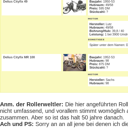
Delius Cityfix 49
Baujahr:
1950-53
Hubraum:
49/58
Preis:
595 DM
Stückzahl:
?
Hersteller:
Lutz
Hubraum:
49/58
Bohrung/Hub:
39,8 / 40
Leistung:
1 bei 3900 Umd
Später unter dem Namen: 
Delius Cityfix MR 100
Baujahr:
1952-53
Hubraum:
98
Preis:
875 DM
Stückzahl:
?
Hersteller:
Sachs
Hubraum:
98
Anm. der Rollerweltler:
Die hier angeführten Rolle
nicht umfassend, und vorallem stimmt womöglich 
zusammen. Aber so ist das halt 50 jahre danach.
Ach und PS:
Sorry an an all jene bei denen ich die