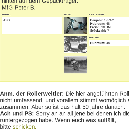
hinten auf dem Gepäckträger.
MfG Peter B.
ASB
Baujahr:
1953-?
Hubraum:
48
Preis:
690 DM
Stückzahl:
?
Hubraum:
48
Anm. der Rollerweltler:
Die hier angeführten Rolle
nicht umfassend, und vorallem stimmt womöglich 
zusammen. Aber so ist das halt 50 jahre danach.
Ach und PS:
Sorry an an all jene bei denen ich die
runtergezogen habe. Wenn euch was auffällt,
bitte
schicken.