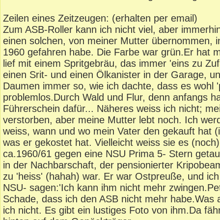
Zeilen eines Zeitzeugen: (erhalten per email)
Zum ASB-Roller kann ich nicht viel, aber immerhin
einen solchen, von meiner Mutter übernommen, i
1960 gefahren habe. Die Farbe war grün.Er hat m
lief mit einem Spritgebräu, das immer 'eins zu Zuf
einen Srit- und einen Ölkanister in der Garage, u
Daumen immer so, wie ich dachte, dass es wohl 'pa
problemlos.Durch Wald und Flur, denn anfangs ha
Führerschein dafür... Näheres weiss ich nicht; me
verstorben, aber meine Mutter lebt noch. Ich werd
weiss, wann und wo mein Vater den gekauft hat (ic
was er gekostet hat. Vielleicht weiss sie es (noch
ca.1960/61 gegen eine NSU Prima 5- Stern getau
in der Nachbarschaft, der pensionierter Kripobe
zu 'heiss' (hahah) war. Er war Ostpreuße, und ic
NSU- sagen:'Ich kann ihm nicht mehr zwingen.Pett
Schade, dass ich den ASB nicht mehr habe.Was a
ich nicht. Es gibt ein lustiges Foto von ihm.Da fäh