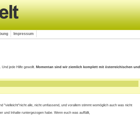
rbung
Impressum
nd jede Hilfe gewollt.
Momentan sind wir ziemlich komplett mit österreichischen und
ind "vielleicht"nicht alle, nicht umfassend, und vorallem stimmt womöglich auch was nicht
lder und Inhalte runtergezogen habe. Wenn euch was auffällt,