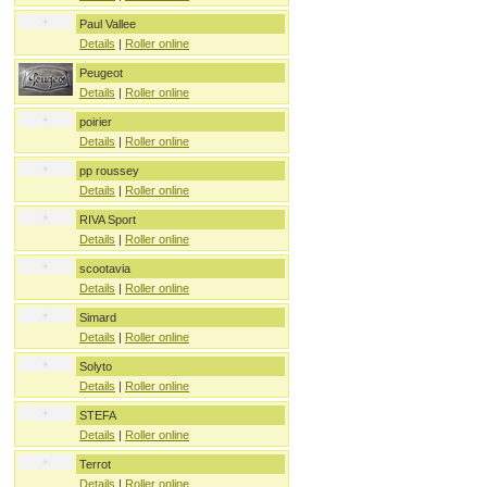
Paul Vallee
Details
|
Roller online
Peugeot
Details
|
Roller online
poirier
Details
|
Roller online
pp roussey
Details
|
Roller online
RIVA Sport
Details
|
Roller online
scootavia
Details
|
Roller online
Simard
Details
|
Roller online
Solyto
Details
|
Roller online
STEFA
Details
|
Roller online
Terrot
Details
|
Roller online