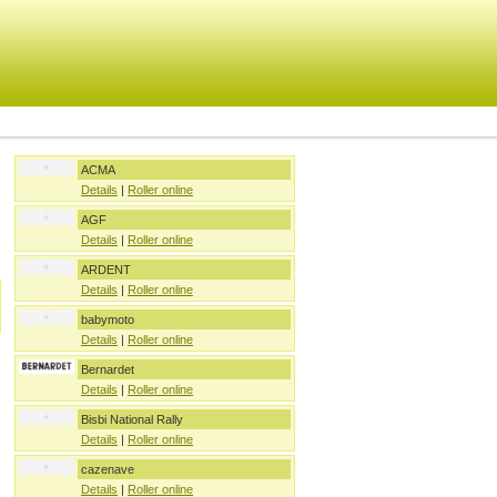
ACMA
Details
|
Roller online
AGF
Details
|
Roller online
ARDENT
Details
|
Roller online
babymoto
Details
|
Roller online
Bernardet
Details
|
Roller online
Bisbi National Rally
Details
|
Roller online
cazenave
Details
|
Roller online