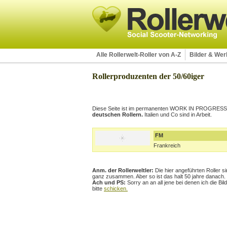
Alle Rollerwelt-Roller von A-Z
Bilder & We
Rollerproduzenten der 50/60iger
Diese Seite ist im permanenten WORK IN PROGRESS. U
deutschen Rollern.
Italien und Co sind in Arbeit.
FM
Frankreich
Anm. der Rollerweltler:
Die hier angeführten Roller s
ganz zusammen. Aber so ist das halt 50 jahre danach.
Ach und PS:
Sorry an an all jene bei denen ich die Bi
bitte
schicken.