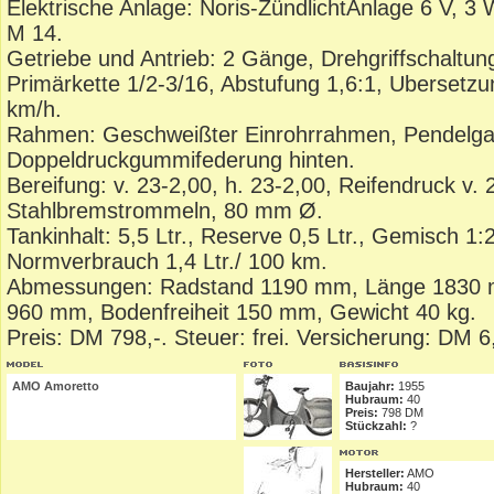
Elektrische Anlage: Noris-ZündlichtAnlage 6 V, 3
M 14.
Getriebe und Antrieb: 2 Gänge, Drehgriffschaltung
Primärkette 1/2-3/16, Abstufung 1,6:1, Ubersetz
km/h.
Rahmen: Geschweißter Einrohrrahmen, Pendelga
Doppeldruckgummifederung hinten.
Bereifung: v. 23-2,00, h. 23-2,00, Reifendruck v. 
Stahlbremstrommeln, 80 mm Ø.
Tankinhalt: 5,5 Ltr., Reserve 0,5 Ltr., Gemisch 1:
Normverbrauch 1,4 Ltr./ 100 km.
Abmessungen: Radstand 1190 mm, Länge 1830 
960 mm, Bodenfreiheit 150 mm, Gewicht 40 kg.
Preis: DM 798,-. Steuer: frei. Versicherung: DM 6,
AMO Amoretto
Baujahr:
1955
Hubraum:
40
Preis:
798 DM
Stückzahl:
?
Hersteller:
AMO
Hubraum:
40