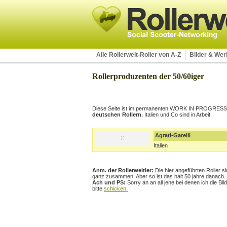
Alle Rollerwelt-Roller von A-Z
Bilder & We
Rollerproduzenten der 50/60iger
Diese Seite ist im permanenten WORK IN PROGRESS. U
deutschen Rollern.
Italien und Co sind in Arbeit.
Agrati-Garelli
Italien
Anm. der Rollerweltler:
Die hier angeführten Roller s
ganz zusammen. Aber so ist das halt 50 jahre danach.
Ach und PS:
Sorry an an all jene bei denen ich die Bi
bitte
schicken.