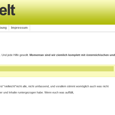
rbung
Impressum
nd jede Hilfe gewollt.
Momentan sind wir ziemlich komplett mit österreichischen und
ind "vielleicht"nicht alle, nicht umfassend, und vorallem stimmt womöglich auch was nicht
lder und Inhalte runtergezogen habe. Wenn euch was auffällt,