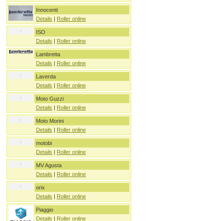
Innocenti
Details
|
Roller online
ISO
Details
|
Roller online
Lambretta
Details
|
Roller online
Laverda
Details
|
Roller online
Moto Guzzi
Details
|
Roller online
Moto Morini
Details
|
Roller online
motobi
Details
|
Roller online
MV Agusta
Details
|
Roller online
orix
Details
|
Roller online
Piaggio
Details
|
Roller online